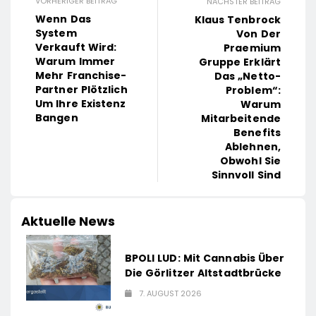
VORHERIGER BEITRAG
NÄCHSTER BEITRAG
Wenn Das
Klaus Tenbrock
System
Von Der
Verkauft Wird:
Praemium
Warum Immer
Gruppe Erklärt
Mehr Franchise-
Das „Netto-
Partner Plötzlich
Problem“:
Um Ihre Existenz
Warum
Bangen
Mitarbeitende
Benefits
Ablehnen,
Obwohl Sie
Sinnvoll Sind
Aktuelle News
BPOLI LUD: Mit Cannabis Über
Die Görlitzer Altstadtbrücke
7. AUGUST 2026