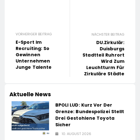
VORHERIGER BEITRAG
NÄCHSTER BEITRAG
E-Sport Im
DU.zirkulär:
Recruiting: So
Duisburgs
Gewinnen
Stadtteil Ruhrort
Unternehmen
Wird Zum
Junge Talente
Leuchtturm Für
Zirkuläre Städte
Aktuelle News
BPOLI LUD: Kurz Vor Der
Grenze: Bundespolizei Stellt
Drei Gestohlene Toyota
Sicher
10. AUGUST 2026