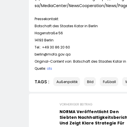
sa/MediaCenter/NewsCooperation/News/Page
Pressekontakt:
Botschaft des Staates Katar in Berlin
Hagenstraße 56
14193 Berlin
Tel.: +49 30 86 20 60
berlin@mofa.gov.qa
Original-Content von: Botschaft des Staates Katar in B
Quelle:
ots
TAGS :
Außenpolitik
Bild
Fußball
VORHERIGER BEITRAG
NORMA Veröffentlicht Den
Siebten Nachhaltigkeitsberic
Und Zeigt Klare Strategie Für