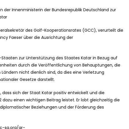
n der Innenministerin der Bundesrepublik Deutschland zur
atar
eneralsekretär des Golf-Kooperationsrates (GCC), verurteilt die
ncy Faeser über die Ausrichtung der
C-Staaten zur Unterstützung des Staates Katar in Bezug auf
genheiten durch die Veröffentlichung von Behauptungen, die
ändern nicht dienlich sind, da dies eine Verletzung
tionaler Gesetze darstellt.
, dass sich der Staat Katar positiv entwickelt und die
azu einen wichtigen Beitrag leistet. Er lobt gleichzeitig die
au diplomatischer Beziehungen und der Förderung des
c-sg.org/ar-