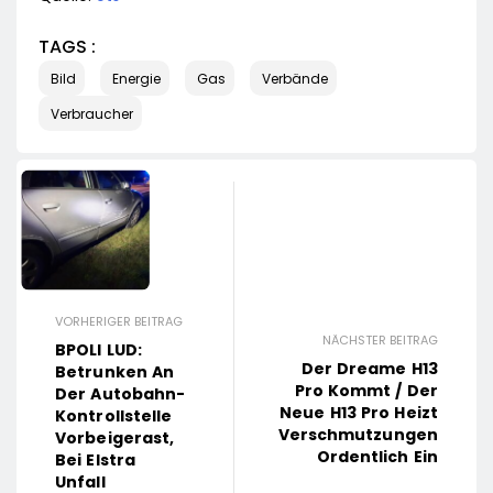
TAGS :
Bild
Energie
Gas
Verbände
Verbraucher
VORHERIGER BEITRAG
NÄCHSTER BEITRAG
BPOLI LUD:
Der Dreame H13
Betrunken An
Pro Kommt / Der
Der Autobahn-
Neue H13 Pro Heizt
Kontrollstelle
Verschmutzungen
Vorbeigerast,
Ordentlich Ein
Bei Elstra
Unfall