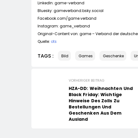
LinkedIn: game-verband
Bluesky: gameverband.bsky.social
Facebook.com/game.verband
Instagram: game_verband
Original-Content von: game – Verband der deutsche
Quelle:
ots
TAGS :
Bild
Games
Geschenke
U
VORHERIGER BEITRAG
HZA-DD: Weihnachten Und
Black Friday: Wichtige
Hinweise Des Zolls Zu
Bestellungen Und
Geschenken Aus Dem
Ausland