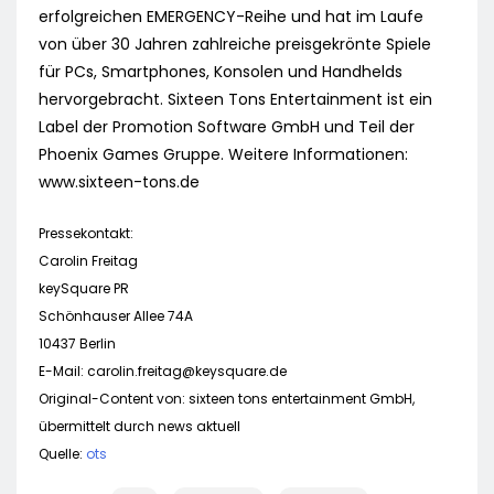
erfolgreichen EMERGENCY-Reihe und hat im Laufe
von über 30 Jahren zahlreiche preisgekrönte Spiele
für PCs, Smartphones, Konsolen und Handhelds
hervorgebracht. Sixteen Tons Entertainment ist ein
Label der Promotion Software GmbH und Teil der
Phoenix Games Gruppe. Weitere Informationen:
www.sixteen-tons.de
Pressekontakt:
Carolin Freitag
keySquare PR
Schönhauser Allee 74A
10437 Berlin
E-Mail:
carolin.freitag@keysquare.de
Original-Content von: sixteen tons entertainment GmbH,
übermittelt durch news aktuell
Quelle:
ots