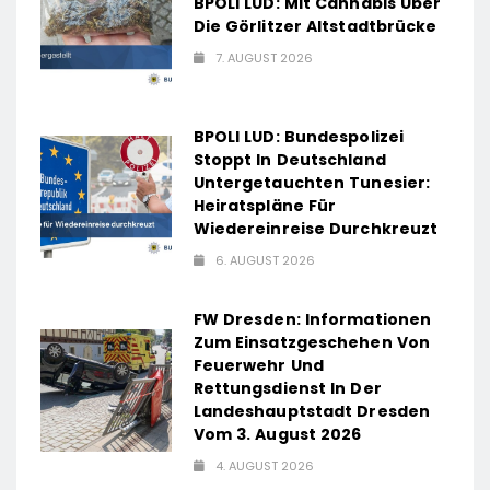
BPOLI LUD: Mit Cannabis Über
Die Görlitzer Altstadtbrücke
7. AUGUST 2026
BPOLI LUD: Bundespolizei
Stoppt In Deutschland
Untergetauchten Tunesier:
Heiratspläne Für
Wiedereinreise Durchkreuzt
6. AUGUST 2026
FW Dresden: Informationen
Zum Einsatzgeschehen Von
Feuerwehr Und
Rettungsdienst In Der
Landeshauptstadt Dresden
Vom 3. August 2026
4. AUGUST 2026