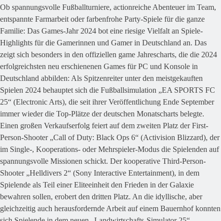
Ob spannungsvolle Fußballturniere, actionreiche Abenteuer im Team,
entspannte Farmarbeit oder farbenfrohe Party-Spiele für die ganze
Familie: Das Games-Jahr 2024 bot eine riesige Vielfalt an Spiele-
Highlights für die Gamerinnen und Gamer in Deutschland an. Das
zeigt sich besonders in den offiziellen game Jahrescharts, die die 2024
erfolgreichsten neu erschienenen Games für PC und Konsole in
Deutschland abbilden: Als Spitzenreiter unter den meistgekauften
Spielen 2024 behauptet sich die Fußballsimulation „EA SPORTS FC
25“ (Electronic Arts), die seit ihrer Veröffentlichung Ende September
immer wieder die Top-Plätze der deutschen Monatscharts belegte.
Einen großen Verkaufserfolg feiert auf dem zweiten Platz der First-
Person-Shooter „Call of Duty: Black Ops 6“ (Activision Blizzard), der
im Single-, Kooperations- oder Mehrspieler-Modus die Spielenden auf
spannungsvolle Missionen schickt. Der kooperative Third-Person-
Shooter „Helldivers 2“ (Sony Interactive Entertainment), in dem
Spielende als Teil einer Eliteeinheit den Frieden in der Galaxie
bewahren sollen, erobert den dritten Platz. An die idyllische, aber
gleichzeitig auch herausfordernde Arbeit auf einem Bauernhof konnten
sich Spielende in dem neuen „Landwirtschafts-Simulator 25“