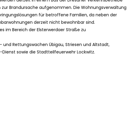
erden derzeit in einem Bus der Dresdner Verkehrsbetriebe
ungen zur Brandursache aufgenommen. Die Wohnungsverwaltung
rbringungslösungen für betroffene Familien, da neben der
barwohnungen derzeit nicht bewohnbar sind.
 im Bereich der Elsterwerdaer Straße zu
er- und Rettungswachen Übigau, Striesen und Altstadt,
Dienst sowie die Stadtteilfeuerwehr Lockwitz.