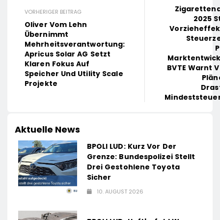
Zigaretten
VORHERIGER BEITRAG
2025 St
Oliver Vom Lehn
Vorzieheffek
Übernimmt
Steuerz
Mehrheitsverantwortung:
P
Apricus Solar AG Setzt
Marktentwick
Klaren Fokus Auf
BVTE Warnt V
Speicher Und Utility Scale
Plän
Projekte
Dras
Mindeststeue
Aktuelle News
BPOLI LUD: Kurz Vor Der
Grenze: Bundespolizei Stellt
Drei Gestohlene Toyota
Sicher
10. AUGUST 2026