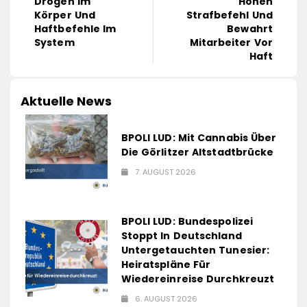
Drogen Im
Hohen
Körper Und
Strafbefehl Und
Haftbefehle Im
Bewahrt
System
Mitarbeiter Vor
Haft
Aktuelle News
BPOLI LUD: Mit Cannabis Über
Die Görlitzer Altstadtbrücke
7. AUGUST 2026
BPOLI LUD: Bundespolizei
Stoppt In Deutschland
Untergetauchten Tunesier:
Heiratspläne Für
Wiedereinreise Durchkreuzt
6. AUGUST 2026