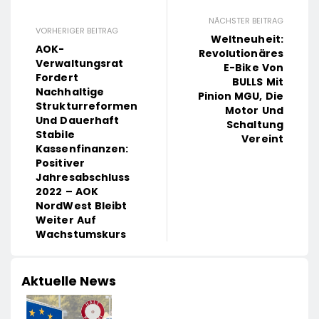
NÄCHSTER BEITRAG
VORHERIGER BEITRAG
Weltneuheit:
AOK-
Revolutionäres
Verwaltungsrat
E-Bike Von
Fordert
BULLS Mit
Nachhaltige
Pinion MGU, Die
Strukturreformen
Motor Und
Und Dauerhaft
Schaltung
Stabile
Vereint
Kassenfinanzen:
Positiver
Jahresabschluss
2022 – AOK
NordWest Bleibt
Weiter Auf
Wachstumskurs
Aktuelle News