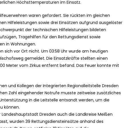
rlichen Höchsttemperaturen im Einsatz.
eilfeuerwehren waren gefordert. Sie rückten im gleichen
en Hilfeleistungen sowie drei Einsätzen aufgrund ausgelöster
hwerpunkt der technischen Hilfeleistungen bildeten
fzügen, Tragehilfen für den Rettungsdienst sowie
nen in Wohnungen.
n sich vor Ort nicht. Um 03:58 Uhr wurde am heutigen
Bischofsweg gemeldet. Die Einsatzkräfte stellten einen
100 Meter vom Zirkus entfernt befand. Das Feuer konnte mit
en und Kollegen der Integrierten Regionalleitstelle Dresden
hen Zahl eingehender Notrufe musste zeitweise zusätzliches
terstützung in die Leitstelle entsandt werden, um die
zu können.
er Landeshauptstadt Dresden auch die Landkreise Meißen
sst, wurden 39 Rettungsdiensteinsätze anhand des