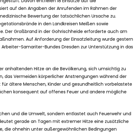
ngestuft. Davon entfielen 18 Einsätze auf die
siert auf den Angaben der Anrufenden im Rahmen der
medizinische Bewertung der tatsächlichen Ursache zu.
Vegetationsbrände in den Landkreisen Meißen sowie
lle. Der Großbrand in der Gohrischheide erforderte auch am
ßnahmen. Auf Anforderung der Einsatzleitung wurde gestern
 Arbeiter-Samariter-Bundes Dresden zur Unterstützung in das
er anhaltenden Hitze an die Bevölkerung, sich umsichtig zu
en, das Vermeiden körperlicher Anstrengungen während der
für ältere Menschen, Kinder und gesundheitlich vorbelastete
flächen konsequent auf offenes Feuer und andere mögliche
schen und die Umwelt, sondern entlastet auch Feuerwehr und
deutet gerade an Tagen mit extremer Hitze eine zusätzliche
fte, die ohnehin unter außergewöhnlichen Bedingungen