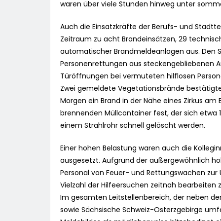
waren über viele Stunden hinweg unter somme
Auch die Einsatzkräfte der Berufs- und Stadtt
Zeitraum zu acht Brandeinsätzen, 29 technisch
automatischer Brandmeldeanlagen aus. Den Sc
Personenrettungen aus steckengebliebenen Au
Türöffnungen bei vermuteten hilflosen Perso
Zwei gemeldete Vegetationsbrände bestätigte
Morgen ein Brand in der Nähe eines Zirkus am 
brennenden Müllcontainer fest, der sich etwa 
einem Strahlrohr schnell gelöscht werden.
Einer hohen Belastung waren auch die Kolleginn
ausgesetzt. Aufgrund der außergewöhnlich ho
Personal von Feuer- und Rettungswachen zur Un
Vielzahl der Hilfeersuchen zeitnah bearbeiten 
Im gesamten Leitstellenbereich, der neben d
sowie Sächsische Schweiz-Osterzgebirge umfa