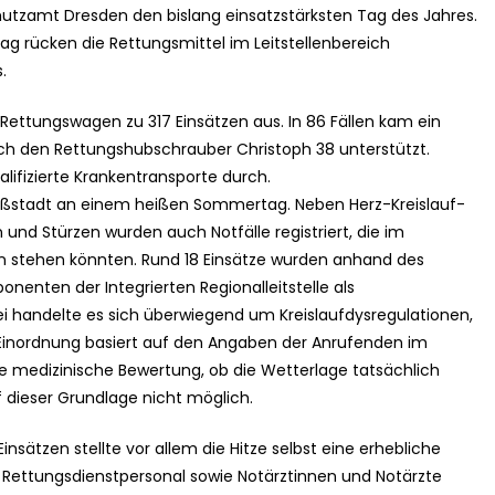
utzamt Dresden den bislang einsatzstärksten Tag des Jahres.
 rücken die Rettungsmittel im Leitstellenbereich
.
Rettungswagen zu 317 Einsätzen aus. In 86 Fällen kam ein
rch den Rettungshubschrauber Christoph 38 unterstützt.
alifizierte Krankentransporte durch.
oßstadt an einem heißen Sommertag. Neben Herz-Kreislauf-
 und Stürzen wurden auch Notfälle registriert, die im
tehen könnten. Rund 18 Einsätze wurden anhand des
nenten der Integrierten Regionalleitstelle als
ei handelte es sich überwiegend um Kreislaufdysregulationen,
 Einordnung basiert auf den Angaben der Anrufenden im
 medizinische Bewertung, ob die Wetterlage tatsächlich
uf dieser Grundlage nicht möglich.
sätzen stellte vor allem die Hitze selbst eine erhebliche
r. Rettungsdienstpersonal sowie Notärztinnen und Notärzte