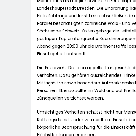
Meldebildes als möglicherweise hitzebedingt ei
Landeshauptstadt Dresden. Die Einordnung ba
Notrufabfrage und lässt keine abschließende 
Parallel beschäftigten zahlreiche Wald- und 
Sächsische Schweiz-Osterzgebirge die Leitste
gestrigen Tag umfangreiche Koordinierungsma
Abend gegen 20:00 Uhr die Drohnenstaffel des
Einsatzgebiet entsandt.
Die Feuerwehr Dresden appelliert angesichts d
verhalten. Dazu gehören ausreichendes Trink
Mittagshitze sowie besondere Aufmerksamkeit 
Personen. Ebenso sollte im Wald und auf Frei
Zündquellen verzichtet werden.
Umsichtiges Verhalten schützt nicht nur Men
Rettungsdienst. Jeder vermeidbare Einsatz be
körperliche Beanspruchung für die Einsatzkrä
Höchstleistungen erbringen.