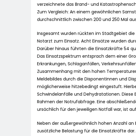
verzeichnete das Brand- und Katastrophensch
Zum Vergleich: An einem gewöhnlichen Samstag
durchschnittlich zwischen 200 und 250 Mal aus
Insgesamt wurden rückten im Stadtgebiet die 
Notarzt zum Einsatz. Acht Einsätze wurden du
Darüber hinaus führten die Einsatzkräfte 54 qu
Das Einsatzspektrum entsprach dem einer Gr
Erkrankungen, Schlaganfällen, Verkehrsunfällen
Zusammenhang mit den hohen Temperaturen s
Meldebildes durch die Disponentinnen und Dispo
möglicherweise hitzebedingt eingestuft. Hierb
Schwindelanfälle und Dehydratationen. Diese
Rahmen der Notrufabfrage. Eine abschließende
ursächlich für den jeweiligen Notfall war, ist a
Neben der außergewöhnlich hohen Anzahl an Ein
zusätzliche Belastung für die Einsatzkräfte da