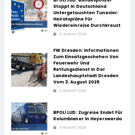
BPOLI LUD: Bundespolizei
Stoppt In Deutschland
Untergetauchten Tunesier:
Heiratspläne Für
Wiedereinreise Durchkreuzt
6. AUGUST 2026
FW Dresden: Informationen
Zum Einsatzgeschehen Von
Feuerwehr Und
Rettungsdienst In Der
Landeshauptstadt Dresden
Vom 3. August 2026
4. AUGUST 2026
BPOLI LUD: Zugreise Endet Für
Kolumbianer In Hoyerswerda
4. AUGUST 2026