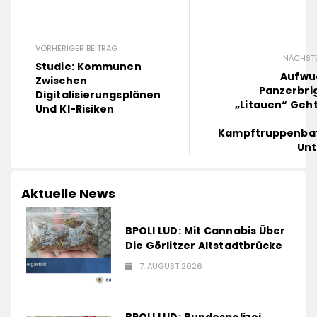
VORHERIGER BEITRAG
NÄCHSTE
Studie: Kommunen
Aufwu
Zwischen
Panzerbri
Digitalisierungsplänen
„Litauen“ Geht
Und KI-Risiken
Kampftruppenbat
Unt
Aktuelle News
BPOLI LUD: Mit Cannabis Über
Die Görlitzer Altstadtbrücke
7. AUGUST 2026