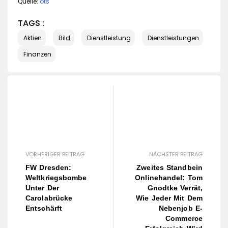
Quelle:
ots
TAGS :
Aktien
Bild
Dienstleistung
Dienstleistungen
Finanzen
VORHERIGER BEITRAG
NÄCHSTER BEITRAG
FW Dresden:
Zweites Standbein
Weltkriegsbombe
Onlinehandel: Tom
Unter Der
Gnodtke Verrät,
Carolabrücke
Wie Jeder Mit Dem
Entschärft
Nebenjob E-
Commerce