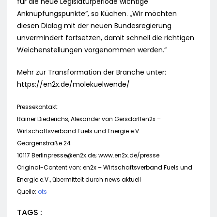
für die neue Legislaturperiode wichtige
Anknüpfungspunkte“, so Küchen. „Wir möchten
diesen Dialog mit der neuen Bundesregierung
unvermindert fortsetzen, damit schnell die richtigen
Weichenstellungen vorgenommen werden.“
Mehr zur Transformation der Branche unter:
https://en2x.de/molekuelwende/
Pressekontakt:
Rainer Diederichs, Alexander von Gersdorffen2x –
Wirtschaftsverband Fuels und Energie e.V.
Georgenstraße 24
10117
Berlinpresse@en2x.de
; www.en2x.de/presse
Original-Content von: en2x – Wirtschaftsverband Fuels und
Energie e.V., übermittelt durch news aktuell
Quelle:
ots
TAGS :