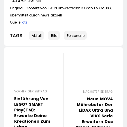
+49 4795 955-238
Original-Content von: FAUN Umwelttechnik GmbH & Co. KG,
übermittelt durch news aktuell
Quelle:
ots
TAGS :
Abfall
Bild
Personalie
VORHERIGER BEITRAG
NÄCHSTER BEITRAG
Einführung Von
Neue MOVA
LEGO® SMART
Mähroboter Der
Play(TM):
LiDAX Ultra Und
Erwecke Deine
ViAX Serie
Kreationen Zum
Erweitern Das