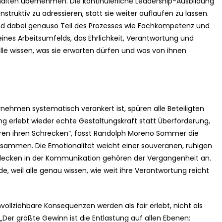
halten übernehmen. Die kontinuierliche Leadership-Ausbildung
nstruktiv zu adressieren, statt sie weiter auflaufen zu lassen.
nd dabei genauso Teil des Prozesses wie Fachkompetenz und
u eines Arbeitsumfelds, das Ehrlichkeit, Verantwortung und
e wissen, was sie erwarten dürfen und was von ihnen
rnehmen systematisch verankert ist, spüren alle Beteiligten
ng erlebt wieder echte Gestaltungskraft statt Überforderung,
eren ihren Schrecken“, fasst Randolph Moreno Sommer die
zusammen. Die Emotionalität weicht einer souveränen, ruhigen
 Flecken in der Kommunikation gehören der Vergangenheit an.
, weil alle genau wissen, wie weit ihre Verantwortung reicht
llziehbare Konsequenzen werden als fair erlebt, nicht als
er größte Gewinn ist die Entlastung auf allen Ebenen: