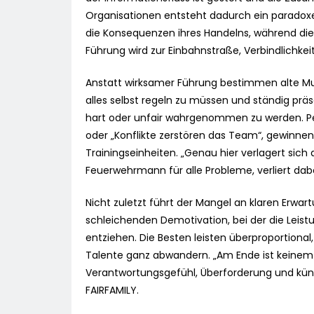
Organisationen entsteht dadurch ein paradoxe
die Konsequenzen ihres Handelns, während die 
Führung wird zur Einbahnstraße, Verbindlichke
Anstatt wirksamer Führung bestimmen alte Mus
alles selbst regeln zu müssen und ständig präs
hart oder unfair wahrgenommen zu werden. Per
oder „Konflikte zerstören das Team“, gewin
Trainingseinheiten. „Genau hier verlagert sic
Feuerwehrmann für alle Probleme, verliert dabe
Nicht zuletzt führt der Mangel an klaren Erw
schleichenden Demotivation, bei der die Leis
entziehen. Die Besten leisten überproportional
Talente ganz abwandern. „Am Ende ist keinem g
Verantwortungsgefühl, Überforderung und kü
FAIRFAMILY.