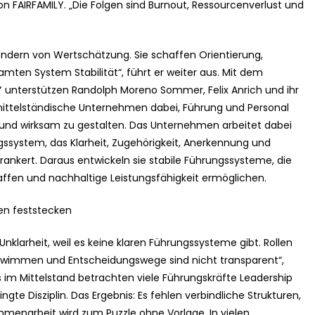
FAIRFAMILY. „Die Folgen sind Burnout, Ressourcenverlust und
ondern von Wertschätzung. Sie schaffen Orientierung,
ten System Stabilität“, führt er weiter aus. Mit dem
unterstützen Randolph Moreno Sommer, Felix Anrich und ihr
ittelständische Unternehmen dabei, Führung und Personal
h und wirksam zu gestalten. Das Unternehmen arbeitet dabei
system, das Klarheit, Zugehörigkeit, Anerkennung und
ankert. Daraus entwickeln sie stabile Führungssysteme, die
affen und nachhaltige Leistungsfähigkeit ermöglichen.
en feststecken
nklarheit, weil es keine klaren Führungssysteme gibt. Rollen
schwimmen und Entscheidungswege sind nicht transparent“,
rs im Mittelstand betrachten viele Führungskräfte Leadership
ngte Disziplin. Das Ergebnis: Es fehlen verbindliche Strukturen,
ammenarbeit wird zum Puzzle ohne Vorlage. In vielen