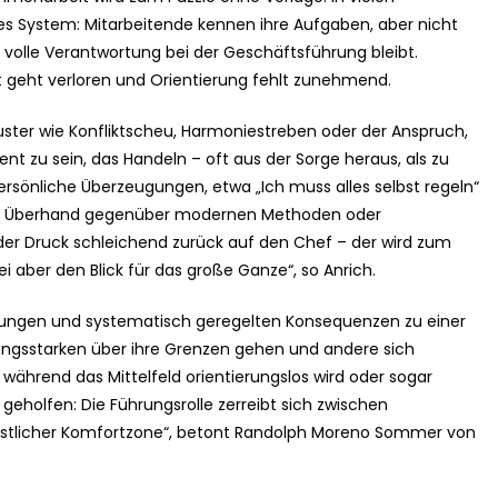
s System: Mitarbeitende kennen ihre Aufgaben, aber nicht
volle Verantwortung bei der Geschäftsführung bleibt.
it geht verloren und Orientierung fehlt zunehmend.
ter wie Konfliktscheu, Harmoniestreben oder der Anspruch,
ent zu sein, das Handeln – oft aus der Sorge heraus, als zu
sönliche Überzeugungen, etwa „Ich muss alles selbst regeln“
nen Überhand gegenüber modernen Methoden oder
h der Druck schleichend zurück auf den Chef – der wird zum
i aber den Blick für das große Ganze“, so Anrich.
artungen und systematisch geregelten Konsequenzen zu einer
tungsstarken über ihre Grenzen gehen und andere sich
, während das Mittelfeld orientierungslos wird oder sogar
eholfen: Die Führungsrolle zerreibt sich zwischen
nstlicher Komfortzone“, betont Randolph Moreno Sommer von