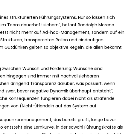
eines strukturierten Führungssystems. Nur so lassen sich
ng im Team dauerhaft sichern“, betont Randolph Moreno
etzt nicht mehr auf Ad-hoc-Management, sondern auf ein
Strukturen, transparenten Rollen und eindeutigen
em Gutdünken gelten so objektive Regeln, die allen bekannt
ung zwischen Wunsch und Forderung: Wünsche sind
ngen hingegen sind immer mit nachvollziehbaren
en dringend Transparenz darüber, was passiert, wenn
nd zwar, bevor negative Dynamik überhaupt entsteht“,
rliche Konsequenzen fungieren dabei nicht als strafende
ungen von (Nicht-)Handeln auf das System auf.
sequenzenmanagement, das bereits greift, lange bevor
o entsteht eine Lernkurve, in der sowohl Führungskräfte als