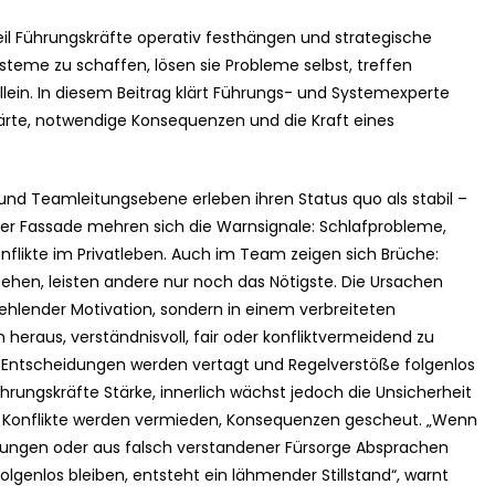
eil Führungskräfte operativ festhängen und strategische
teme zu schaffen, lösen sie Probleme selbst, treffen
llein. In diesem Beitrag klärt Führungs- und Systemexperte
te, notwendige Konsequenzen und die Kraft eines
und Teamleitungsebene erleben ihren Status quo als stabil –
der Fassade mehren sich die Warnsignale: Schlafprobleme,
likte im Privatleben. Auch im Team zeigen sich Brüche:
ehen, leisten andere nur noch das Nötigste. Die Ursachen
fehlender Motivation, sondern in einem verbreiteten
eraus, verständnisvoll, fair oder konfliktvermeidend zu
h, Entscheidungen werden vertagt und Regelverstöße folgenlos
ngskräfte Stärke, innerlich wächst jedoch die Unsicherheit
. Konflikte werden vermieden, Konsequenzen gescheut. „Wenn
zungen oder aus falsch verstandener Fürsorge Absprachen
lgenlos bleiben, entsteht ein lähmender Stillstand“, warnt