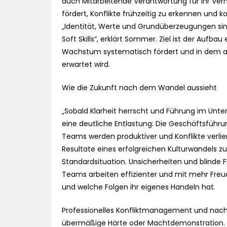
auch Mitarbeitende Verantwortung für ihr Ver
fördert, Konflikte frühzeitig zu erkennen und ko
„Identität, Werte und Grundüberzeugungen si
Soft Skills“, erklärt Sommer. Ziel ist der Aufba
Wachstum systematisch fördert und in dem all
erwartet wird.
Wie die Zukunft nach dem Wandel aussieht
„Sobald Klarheit herrscht und Führung im Unte
eine deutliche Entlastung: Die Geschäftsführu
Teams werden produktiver und Konflikte verli
Resultate eines erfolgreichen Kulturwandels 
Standardsituation. Unsicherheiten und blinde
Teams arbeiten effizienter und mit mehr Freude
und welche Folgen ihr eigenes Handeln hat.
Professionelles Konfliktmanagement und nachvo
übermäßige Härte oder Machtdemonstration. „D