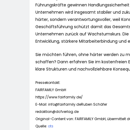
Führungskräfte gewinnen Handlungssicherheit
Unternehmen wird insgesamt stabiler und zukunf
härter, sondern verantwortungsvoller, weil Ko
Geschäftsführung schützt damit das Gesamtsy
Unternehmen zurück auf Wachstumskurs. Die kl
Entwicklung, stärkere Mitarbeiterbindung und e
Sie möchten führen, ohne härter werden zu mü
schaffen? Dann erfahren Sie im kostenfreien E
klare Strukturen und nachvollziehbare Konseq
Pressekontakt:
FAIRFAMILY GmbH
https://www.fairfamily.de/
E-Mail:
info@fairfamily.deRuben
Schäfer
redaktion@dcfverlag.de
Original-Content von: FAIRFAMILY GmbH, übermittelt d
Quelle:
ots