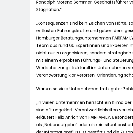
Randolph Moreno Sommer, Geschäftsführer von 
Stagnation.“
„Konsequenzen sind kein Zeichen von Härte, s
entlasten Führungskräfte und geben dem gesam
Hamburger Beratungsunternehmen FAIRFAMILY 
Team aus rund 60 Expertinnen und Experten m
nicht nur zu organisieren, sondern strategisc
mit einem erprobten Führungs- und Steuerungs
Wertschätzung strukturell im Unternehmen ver
Verantwortung klar verorten, Orientierung sch
Warum so viele Unternehmen trotz guter Zahl
„In vielen Unternehmen herrscht ein Klima der U
sind oft ungeklärt, Verantwortlichkeiten ver
erläutert Felix Anrich von FAIRFAMILY. Besonde
als „Nebenaufgabe“ oder als rein situationsbedi
der Informationsfluss ist gestört und die Zus