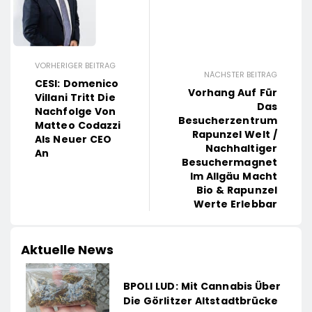
VORHERIGER BEITRAG
NÄCHSTER BEITRAG
CESI: Domenico
Vorhang Auf Für
Villani Tritt Die
Das
Nachfolge Von
Besucherzentrum
Matteo Codazzi
Rapunzel Welt /
Als Neuer CEO
Nachhaltiger
An
Besuchermagnet
Im Allgäu Macht
Bio & Rapunzel
Werte Erlebbar
Aktuelle News
BPOLI LUD: Mit Cannabis Über
Die Görlitzer Altstadtbrücke