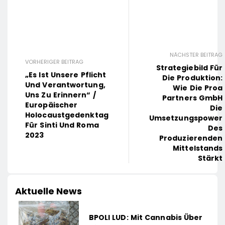
NÄCHSTER BEITRAG
VORHERIGER BEITRAG
Strategiebild Für
„Es Ist Unsere Pflicht
Die Produktion:
Und Verantwortung,
Wie Die Proa
Uns Zu Erinnern“ /
Partners GmbH
Europäischer
Die
Holocaustgedenktag
Umsetzungspower
Für Sinti Und Roma
Des
2023
Produzierenden
Mittelstands
Stärkt
Aktuelle News
BPOLI LUD: Mit Cannabis Über