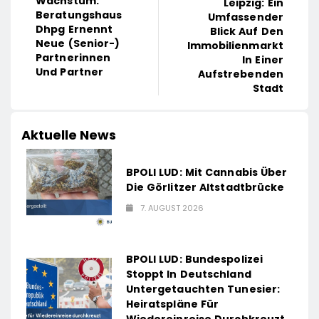
Wachstum:
Leipzig: Ein
Beratungshaus
Umfassender
Dhpg Ernennt
Blick Auf Den
Neue (Senior-)
Immobilienmarkt
Partnerinnen
In Einer
Und Partner
Aufstrebenden
Stadt
Aktuelle News
BPOLI LUD: Mit Cannabis Über
Die Görlitzer Altstadtbrücke
7. AUGUST 2026
BPOLI LUD: Bundespolizei
Stoppt In Deutschland
Untergetauchten Tunesier:
Heiratspläne Für
Wiedereinreise Durchkreuzt