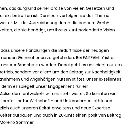
men, das aufgrund seiner Größe von vielen Gesetzen und
direkt betroffen ist. Dennoch verfolgen sie das Thema
 weiter. Mit der Auszeichnung durch die concern GmbH
eiten, die sie benötigt, um ihre zukunftsorientierte Vision
t, dass unsere Handlungen die Bedürfnisse der heutigen
mmenden Generationen zu gefährden. Bei FAIRFAMILY ist es
 in unserer Branche zu werden. Dabei geht es uns nicht nur um
trieb, sondern vor allem um den Beitrag zur Nachhaltigkeit
itnehmern und Angehörigen Nutzen stiftet. Unser exzellentes
, denn es spiegelt unser Engagement für ein
ußerdem entwickeln wir uns stets weiter. So konnten wir
sitätsprofessor für Wirtschaft- und Unternehmensethik und
lich auch unseren Beirat erweitern und neue Expertise
 weiter aufbauen und auch in Zukunft einen positiven Beitrag
ph Moreno Sommer.