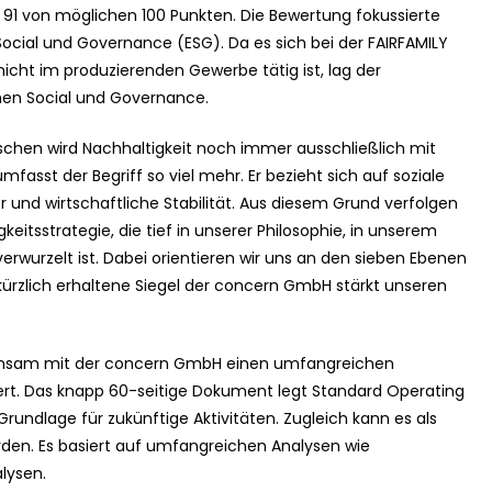
on 91 von möglichen 100 Punkten. Die Bewertung fokussierte
Social und Governance (ESG). Da es sich bei der FAIRFAMILY
cht im produzierenden Gewerbe tätig ist, lag der
hen Social und Governance.
enschen wird Nachhaltigkeit noch immer ausschließlich mit
asst der Begriff so viel mehr. Er bezieht sich auf soziale
 und wirtschaftliche Stabilität. Aus diesem Grund verfolgen
keitsstrategie, die tief in unserer Philosophie, in unserem
wurzelt ist. Dabei orientieren wir uns an den sieben Ebenen
kürzlich erhaltene Siegel der concern GmbH stärkt unseren
einsam mit der concern GmbH einen umfangreichen
t. Das knapp 60-seitige Dokument legt Standard Operating
Grundlage für zukünftige Aktivitäten. Zugleich kann es als
den. Es basiert auf umfangreichen Analysen wie
lysen.