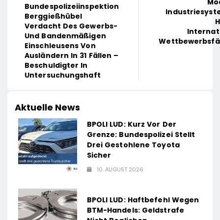
Mo
Bundespolizeiinspektion
Industriesyst
Berggießhübel
H
Verdacht Des Gewerbs-
Internat
Und Bandenmäßigen
Wettbewerbsfä
Einschleusens Von
Ausländern In 31 Fällen –
Beschuldigter In
Untersuchungshaft
Aktuelle News
BPOLI LUD: Kurz Vor Der
Grenze: Bundespolizei Stellt
Drei Gestohlene Toyota
Sicher
10. AUGUST 2026
BPOLI LUD: Haftbefehl Wegen
BTM-Handels: Geldstrafe