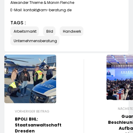
Alexander Thieme & Marvin Flenche
E-Mail:
kontakt@am-beratung.de
TAGS :
Arbeitsmarkt
Bild
Handwerk
Unternehmensberatung
NÄCHSTE
VORHERIGER BEITRAG
Gua
BPOLI BHL:
Beschleun
Staatsanwaltschaft
Aufba
Dresden