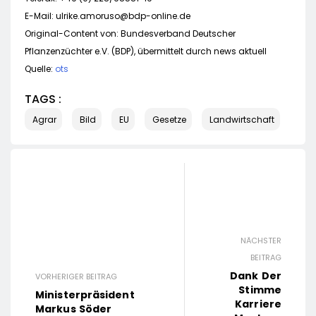
E-Mail:
ulrike.amoruso@bdp-online.de
Original-Content von: Bundesverband Deutscher
Pflanzenzüchter e.V. (BDP), übermittelt durch news aktuell
Quelle:
ots
TAGS :
Agrar
Bild
EU
Gesetze
Landwirtschaft
NÄCHSTER
BEITRAG
Dank Der
VORHERIGER BEITRAG
Stimme
Ministerpräsident
Karriere
Markus Söder