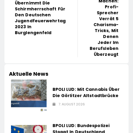
Machen:
Übernimmt Die
Profi-
Schirmherrschaft Für
Sprecher
Den Deutschen
Verrät 5
Jugendfeuerwehrtag
Charisma-
2023 In
Tricks, Mit
Burglengenfeld
Denen
Jeder Im
Berufsleben
Überzeugt
Aktuelle News
BPOLI LUD: Mit Cannabis Über
Die Görlitzer Altstadtbrücke
7. AUGUST 2026
BPOLI LUD: Bundespolizei
Stoppt In Deutschland