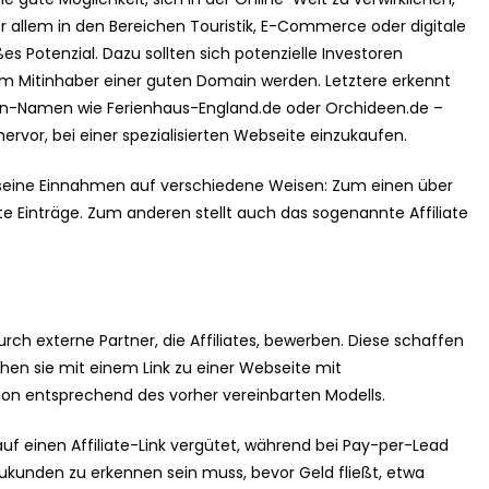
Vor allem in den Bereichen Touristik, E-Commerce oder digitale
s Potenzial. Dazu sollten sich potenzielle Investoren
m Mitinhaber einer guten Domain werden. Letztere erkennt
n-Namen wie Ferienhaus-England.de oder Orchideen.de –
rvor, bei einer spezialisierten Webseite einzukaufen.
ert seine Einnahmen auf verschiedene Weisen: Zum einen über
Einträge. Zum anderen stellt auch das sogenannte Affiliate
ch externe Partner, die Affiliates, bewerben. Diese schaffen
ehen sie mit einem Link zu einer Webseite mit
sion entsprechend des vorher vereinbarten Modells.
 auf einen Affiliate-Link vergütet, während bei Pay-per-Lead
ukunden zu erkennen sein muss, bevor Geld fließt, etwa