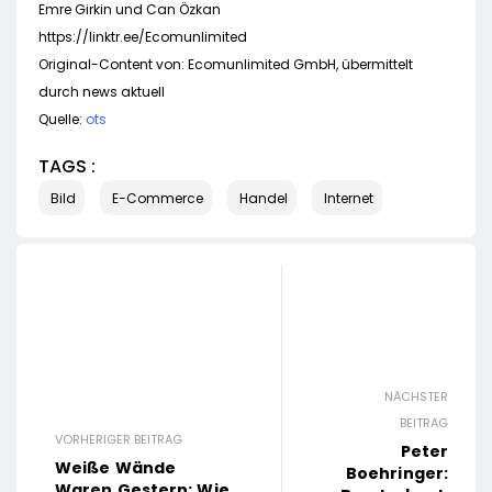
Emre Girkin und Can Özkan
https://linktr.ee/Ecomunlimited
Original-Content von: Ecomunlimited GmbH, übermittelt
durch news aktuell
Quelle:
ots
TAGS :
Bild
E-Commerce
Handel
Internet
NÄCHSTER
BEITRAG
VORHERIGER BEITRAG
Peter
Weiße Wände
Boehringer:
Waren Gestern: Wie