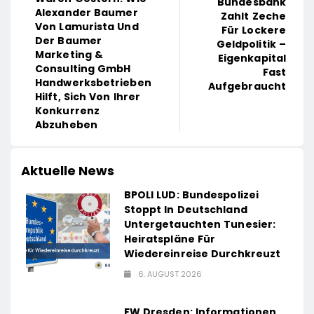
Bundesbank
Alexander Baumer
Zahlt Zeche
Von Lamurista Und
Für Lockere
Der Baumer
Geldpolitik –
Marketing &
Eigenkapital
Consulting GmbH
Fast
Handwerksbetrieben
Aufgebraucht
Hilft, Sich Von Ihrer
Konkurrenz
Abzuheben
Aktuelle News
BPOLI LUD: Bundespolizei
Stoppt In Deutschland
Untergetauchten Tunesier:
Heiratspläne Für
Wiedereinreise Durchkreuzt
6. AUGUST 2026
FW Dresden: Informationen