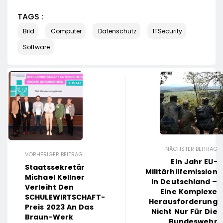
TAGS :
Bild
Computer
Datenschutz
ITSecurity
Software
NÄCHSTER BEITRAG
VORHERIGER BEITRAG
Ein Jahr EU-
Staatssekretär
Militärhilfemission
Michael Kellner
In Deutschland –
Verleiht Den
Eine Komplexe
SCHULEWIRTSCHAFT-
Herausforderung
Preis 2023 An Das
Nicht Nur Für Die
Braun-Werk
Bundeswehr