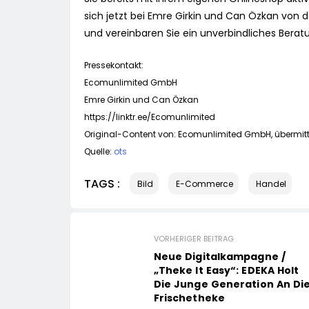
sich jetzt bei Emre Girkin und Can Özkan vo
und vereinbaren Sie ein unverbindliches Bera
Pressekontakt:
Ecomunlimited GmbH
Emre Girkin und Can Özkan
https://linktr.ee/Ecomunlimited
Original-Content von: Ecomunlimited GmbH, übermitte
Quelle:
ots
TAGS :
Bild
E-Commerce
Handel
VORHERIGER BEITRAG
Neue Digitalkampagne /
„Theke It Easy“: EDEKA Holt
Die Junge Generation An Di
Frischetheke