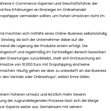
erfahrene E-Commerce-Experten und Geschäftsführer der
d ihre Erfahrungen an Einsteiger im Onlinehandel
r Dropshipper vermeiden sollten, um hohen Umsätzen nicht im
d möchten sich mithilfe eines Online-Business selbstständig
r Einstieg, da sich der Unternehmer dabei auf die
rend die Lagerung der Produkte extern erfolgt. Die
gestuft und regelmäßig im fünfstelligen Bereich beworben.
den Erwartungen zurückbleibt, stellt sich Enttäuschung ein
msätze von 10.000 Euro mit Dropshipping sind keine
g machen. Häufig gehen sie aber zu unbedarft an das Business
den Vertrieb oder Onlineshops“, erklärt Emre Girkin,
t einem höheren Umsatz und letztlich mehr Gewinn
ng der zugrundeliegenden Prozesse lässt sich die Marge
rce-Experte weiter aus. Gemeinsam mit seinem