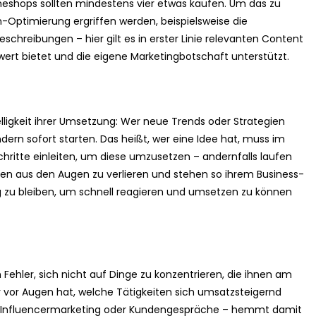
eshops sollten mindestens vier etwas kaufen. Um das zu
Optimierung ergriffen werden, beispielsweise die
schreibungen – hier gilt es in erster Linie relevanten Content
wert bietet und die eigene Marketingbotschaft unterstützt.
lligkeit ihrer Umsetzung: Wer neue Trends oder Strategien
ondern sofort starten. Das heißt, wer eine Idee hat, muss im
chritte einleiten, um diese umzusetzen – andernfalls laufen
ien aus den Augen zu verlieren und stehen so ihrem Business-
hig zu bleiben, um schnell reagieren und umsetzen zu können
Fehler, sich nicht auf Dinge zu konzentrieren, die ihnen am
r vor Augen hat, welche Tätigkeiten sich umsatzsteigernd
, Influencermarketing oder Kundengespräche – hemmt damit