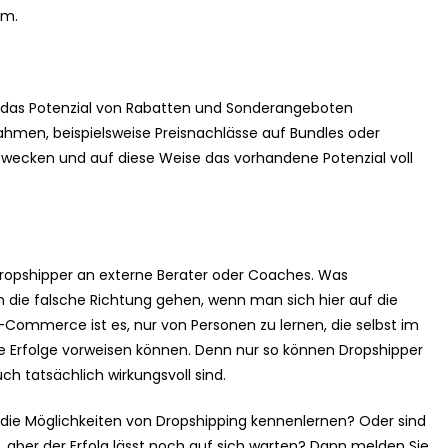
um.
n das Potenzial von Rabatten und Sonderangeboten
nahmen, beispielsweise Preisnachlässe auf Bundles oder
u wecken und auf diese Weise das vorhandene Potenzial voll
Dropshipper an externe Berater oder Coaches. Was
 in die falsche Richtung gehen, wenn man sich hier auf die
-Commerce ist es, nur von Personen zu lernen, die selbst im
 Erfolge vorweisen können. Denn nur so können Dropshipper
uch tatsächlich wirkungsvoll sind.
die Möglichkeiten von Dropshipping kennenlernen? Oder sind
, aber der Erfolg lässt noch auf sich warten? Dann melden Sie