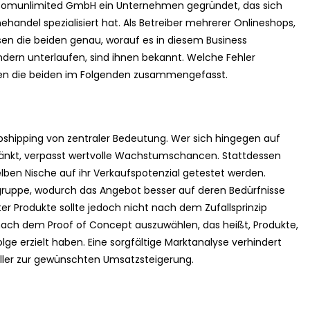
Ecomunlimited GmbH ein Unternehmen gegründet, das sich
ehandel spezialisiert hat. Als Betreiber mehrerer Onlineshops,
sen die beiden genau, worauf es in diesem Business
dern unterlaufen, sind ihnen bekannt. Welche Fehler
en die beiden im Folgenden zusammengefasst.
opshipping von zentraler Bedeutung. Wer sich hingegen auf
ränkt, verpasst wertvolle Wachstumschancen. Stattdessen
elben Nische auf ihr Verkaufspotenzial getestet werden.
gruppe, wodurch das Angebot besser auf deren Bedürfnisse
r Produkte sollte jedoch nicht nach dem Zufallsprinzip
l nach dem Proof of Concept auszuwählen, das heißt, Produkte,
lge erzielt haben. Eine sorgfältige Marktanalyse verhindert
ller zur gewünschten Umsatzsteigerung.