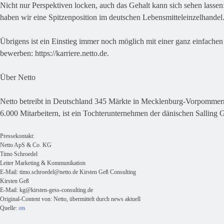
Nicht nur Perspektiven locken, auch das Gehalt kann sich sehen lass
haben wir eine Spitzenposition im deutschen Lebensmitteleinzelhandel.
Übrigens ist ein Einstieg immer noch möglich mit einer ganz einfach
bewerben: https://karriere.netto.de.
Über Netto
Netto betreibt in Deutschland 345 Märkte in Mecklenburg-Vorpommern
6.000 Mitarbeitern, ist ein Tochterunternehmen der dänischen Salling
Pressekontakt:
Netto ApS & Co. KG
Timo Schroedel
Leiter Marketing & Kommunikation
E-Mail:
timo.schroedel@netto.de
Kirsten Geß Consulting
Kirsten Geß
E-Mail:
kg@kirsten-gess-consulting.de
Original-Content von: Netto, übermittelt durch news aktuell
Quelle:
ots