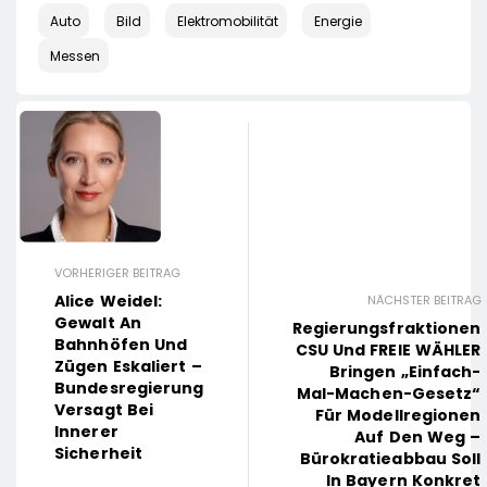
Auto
Bild
Elektromobilität
Energie
Messen
VORHERIGER BEITRAG
Alice Weidel:
NÄCHSTER BEITRAG
Gewalt An
Regierungsfraktionen
Bahnhöfen Und
CSU Und FREIE WÄHLER
Zügen Eskaliert –
Bringen „Einfach-
Bundesregierung
Mal-Machen-Gesetz“
Versagt Bei
Für Modellregionen
Innerer
Auf Den Weg –
Sicherheit
Bürokratieabbau Soll
In Bayern Konkret