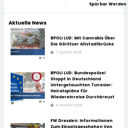
Spürbar Werden
Aktuelle News
BPOLI LUD: Mit Cannabis Über
Die Görlitzer Altstadtbrücke
7. AUGUST 2026
BPOLI LUD: Bundespolizei
Stoppt In Deutschland
Untergetauchten Tunesier:
Heiratspläne Für
Wiedereinreise Durchkreuzt
6. AUGUST 2026
FW Dresden: Informationen
Zum Einsatzgeschehen Von