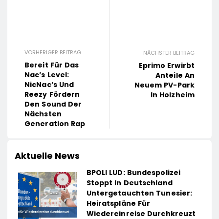
VORHERIGER BEITRAG
NÄCHSTER BEITRAG
Bereit Für Das
Eprimo Erwirbt
Nac’s Level:
Anteile An
NicNac’s Und
Neuem PV-Park
Reezy Fördern
In Holzheim
Den Sound Der
Nächsten
Generation Rap
Aktuelle News
BPOLI LUD: Bundespolizei
Stoppt In Deutschland
Untergetauchten Tunesier:
Heiratspläne Für
Wiedereinreise Durchkreuzt