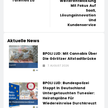
Tatenlos Zu
Weiterentwicklung
Mit Fokus Auf
SaaS,
Lösungsinnovation
Und
Kundenservice
Aktuelle News
BPOLI LUD: Mit Cannabis Über
Die Görlitzer Altstadtbrücke
7. AUGUST 2026
BPOLI LUD: Bundespolizei
Stoppt In Deutschland
Untergetauchten Tunesier:
Heiratspläne Für
Wiedereinreise Durchkreuzt