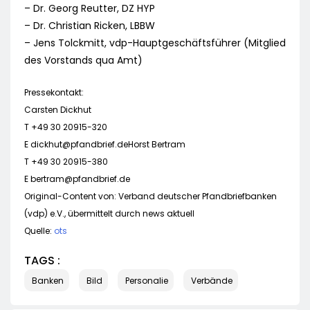
– Dr. Georg Reutter, DZ HYP
– Dr. Christian Ricken, LBBW
– Jens Tolckmitt, vdp-Hauptgeschäftsführer (Mitglied
des Vorstands qua Amt)
Pressekontakt:
Carsten Dickhut
T +49 30 20915-320
E
dickhut@pfandbrief.deHorst
Bertram
T +49 30 20915-380
E
bertram@pfandbrief.de
Original-Content von: Verband deutscher Pfandbriefbanken
(vdp) e.V., übermittelt durch news aktuell
Quelle:
ots
TAGS :
Banken
Bild
Personalie
Verbände