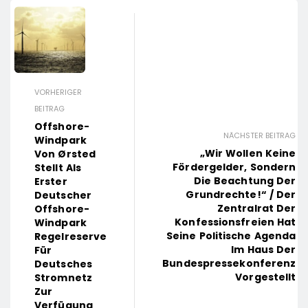
VORHERIGER
BEITRAG
Offshore-
NÄCHSTER BEITRAG
Windpark
„Wir Wollen Keine
Von Ørsted
Fördergelder, Sondern
Stellt Als
Die Beachtung Der
Erster
Grundrechte!“ / Der
Deutscher
Zentralrat Der
Offshore-
Konfessionsfreien Hat
Windpark
Seine Politische Agenda
Regelreserve
Im Haus Der
Für
Bundespressekonferenz
Deutsches
Vorgestellt
Stromnetz
Zur
Verfügung