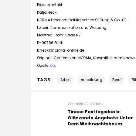
Pressekontakt:
Katja Heck
NORMA Lebensmittelfilialbetrieb Stiftung & Co. KG
Leiterin Kommunikation und Werbung
Manfred-Roth-Straße 7
D-90766 Fürth
k.heck@norma-online.de
Original-Content von: NORMA, übermittelt durch news 
Quelle:
ots
TAGS :
Arbeit
Ausbildung
Beruf
Bi
VORHERIGER BEITRAG
Tineco Festtagsdeals:
Glänzende Angebote Unter
Dem Weihnachtsbaum