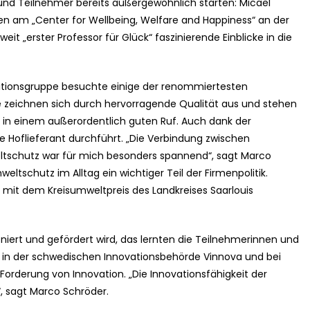
 und Teilnehmer bereits außergewöhnlich starten: Micael
en am „Center for Wellbeing, Welfare and Happiness“ an der
it „erster Professor für Glück“ faszinierende Einblicke in die
ditionsgruppe besuchte einige der renommiertesten
e zeichnen sich durch hervorragende Qualität aus und stehen
in einem außerordentlich guten Ruf. Auch dank der
che Hoflieferant durchführt. „Die Verbindung zwischen
tschutz war für mich besonders spannend“, sagt Marco
eltschutz im Alltag ein wichtiger Teil der Firmenpolitik.
it dem Kreisumweltpreis des Landkreises Saarlouis
niert und gefördert wird, das lernten die Teilnehmerinnen und
in der schwedischen Innovationsbehörde Vinnova und bei
r Forderung von Innovation. „Die Innovationsfähigkeit der
 sagt Marco Schröder.