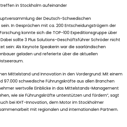
e treffen in Stockholm aufeinander
reshauptversammlung der Deutsch-Schwedischen
in. In Gesprächen mit ca. 200 Entscheidungsträgern der
 Forschung konnte sich die TOP-100 Expeditionsgruppe über
Dabei sollte 3 Plus Solutions-Geschäftsführer Schröder nicht
et sein: Als Keynote Speakerin war die saarländischen
nbauer geladen und referierte über die aktuellen
 Ostseeraum.
en Mittelstand und Innovation in den Vordergrund: Mit einem
und 97.000 schwedische Führungskräfte aus allen Branchen
lnehmer wertvolle Einblicke in das Mittelstands-Management
sehen, wie sie Führungskräfte unterstützen und fördern“, sagt
such bei KHT-Innovation, dem Motor im Stockholmer
usammenarbeit mit regionalen und internationalen Partnern.