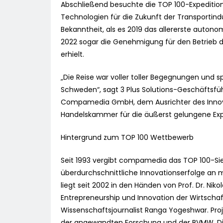
Abschließend besuchte die TOP 100-Expedition
Technologien für die Zukunft der Transportin
Bekanntheit, als es 2019 das allererste autono
2022 sogar die Genehmigung für den Betrieb d
erhielt.
„Die Reise war voller toller Begegnungen und s
Schweden“, sagt 3 Plus Solutions-Geschäftsfü
Compamedia GmbH, dem Ausrichter des Innov
Handelskammer für die äußerst gelungene Expe
Hintergrund zum TOP 100 Wettbewerb
Seit 1993 vergibt compamedia das TOP 100-Sie
überdurchschnittliche Innovationserfolge an 
liegt seit 2002 in den Händen von Prof. Dr. Niko
Entrepreneurship und Innovation der Wirtschaf
Wissenschaftsjournalist Ranga Yogeshwar. Proj
der angewandten Forschung und der BVMW. D