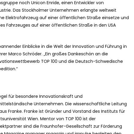
sgruppe noch Unicon Enride, einen Entwickler von
dustrie. Das Stockholmer Unternehmen erlangte weltweit
me Elektrofahrzeug auf einer öffentlichen Straße einsetze und
es Fahrzeuges auf einer öffentlichen Straße in den USA
pannender Einblicke in die Welt der Innovation und Führung in
hrer Marco Schröder. „Ein großes Dankeschön an die
ationswettbewerb TOP 100 und die Deutsch-Schwedische
dition.“
gel für besondere Innovationskraft und
mittelständische Unternehmen. Die wissenschaftliche Leitung
laus Franke. Franke ist Gründer und Vorstand des Instituts für
tsuniversität Wien. Mentor von TOP 100 ist der
ektpartner sind die Fraunhofer-Gesellschaft zur Förderung
ie Magazine manager magazin und impulse begleiten den