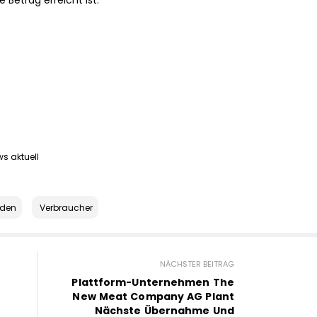
e Betrag erreicht ist.
s aktuell
den
Verbraucher
NÄCHSTER BEITRAG
Plattform-Unternehmen The
–
New Meat Company AG Plant
Nächste Übernahme Und