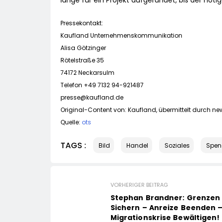
lange für ein Projekt aufgerundet, bis der nötig
Pressekontakt:
Kaufland Unternehmenskommunikation
Alisa Götzinger
Rötelstraße 35
74172 Neckarsulm
Telefon +49 7132 94-921487
presse@kaufland.de
Original-Content von: Kaufland, übermittelt durch new
Quelle:
ots
TAGS :
Bild
Handel
Soziales
Spen
VORHERIGER BEITRAG
Stephan Brandner: Grenzen
Sichern – Anreize Beenden 
Migrationskrise Bewältigen!