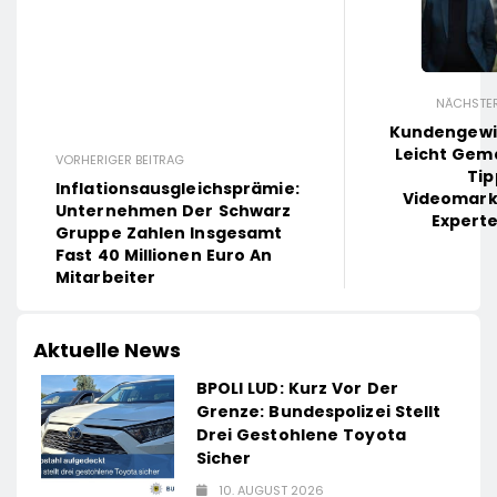
NÄCHSTER
Kundengew
Leicht Gema
VORHERIGER BEITRAG
Tip
Inflationsausgleichsprämie:
Videomark
Unternehmen Der Schwarz
Experte
Gruppe Zahlen Insgesamt
Fast 40 Millionen Euro An
Mitarbeiter
Aktuelle News
BPOLI LUD: Kurz Vor Der
Grenze: Bundespolizei Stellt
Drei Gestohlene Toyota
Sicher
10. AUGUST 2026