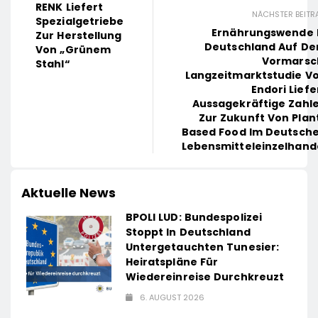
RENK Liefert
NÄCHSTER BEITR
Spezialgetriebe
Ernährungswende 
Zur Herstellung
Deutschland Auf D
Von „grünem
Vormarsc
Stahl“
Langzeitmarktstudie V
Endori Liefe
Aussagekräftige Zahl
Zur Zukunft Von Plan
Based Food Im Deutsch
Lebensmitteleinzelhand
Aktuelle News
BPOLI LUD: Bundespolizei
Stoppt In Deutschland
Untergetauchten Tunesier:
Heiratspläne Für
Wiedereinreise Durchkreuzt
6. AUGUST 2026