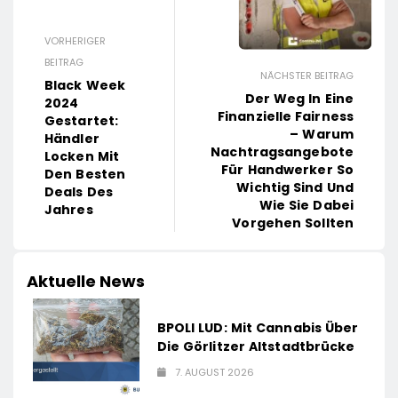
VORHERIGER
BEITRAG
NÄCHSTER BEITRAG
Black Week
Der Weg In Eine
2024
Finanzielle Fairness
Gestartet:
– Warum
Händler
Nachtragsangebote
Locken Mit
Für Handwerker So
Den Besten
Wichtig Sind Und
Deals Des
Wie Sie Dabei
Jahres
Vorgehen Sollten
Aktuelle News
BPOLI LUD: Mit Cannabis Über
Die Görlitzer Altstadtbrücke
7. AUGUST 2026