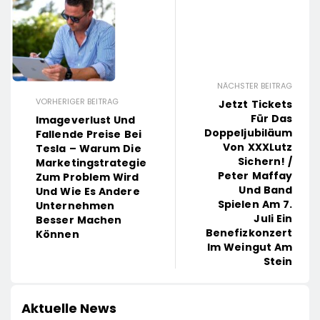
NÄCHSTER BEITRAG
VORHERIGER BEITRAG
Jetzt Tickets
Für Das
Imageverlust Und
Doppeljubiläum
Fallende Preise Bei
Von XXXLutz
Tesla – Warum Die
Sichern! /
Marketingstrategie
Peter Maffay
Zum Problem Wird
Und Band
Und Wie Es Andere
Spielen Am 7.
Unternehmen
Juli Ein
Besser Machen
Benefizkonzert
Können
Im Weingut Am
Stein
Aktuelle News