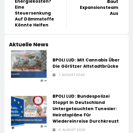
Energiekosten?
Baut
Eine
Expansionsteam
Steuersenkung
Aus
Auf Dämmstoffe
Könnte Helfen
Aktuelle News
BPOLI LUD: Mit Cannabis Über
Die Görlitzer Altstadtbrücke
7. AUGUST 2026
BPOLI LUD: Bundespolizei
Stoppt In Deutschland
Untergetauchten Tunesier:
Heiratspläne Für
Wiedereinreise Durchkreuzt
6. AUGUST 2026