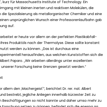
 kurz für Massachusetts Institute of Technology. Ein
Umgang mit kleinen inerten und reaktiven Molekülen, die
n die Spezialisierung als metallorganischer Chemiker und eine
Seinen ursprünglichen Wunsch einer Professorenlaufbahn gab
hung auf.
rbeitet er heute vor allem an der perfekten Plastikabfall-
res Produktöls nach der Thermolyse. Diese sollte konstant
nutzt werden zu können. „Das ist durchaus eine
perimentell herausfinden, aus welchen Kunststoffen sich die
Albert Paparo. „Wir arbeiten allerdings unter exzellenten
d unserer Forschung keine Grenzen gesetzt werden.“
it
 allem den ‚Machergeist'“, berichtet Dr. rer. nat. Albert
d bestrebt, jegliche Anliegen innerhalb kürzester Zeit zu
igen Beschäftigungen so nicht kannte und daher umso mehr zu
e Forschung setzen zu können, befindet sich die enespa ag