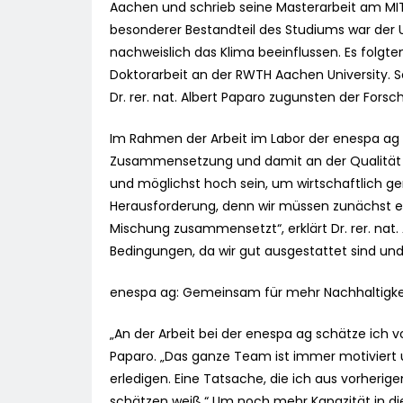
Aachen und schrieb seine Masterarbeit am MIT,
besonderer Bestandteil des Studiums war der 
nachweislich das Klima beeinflussen. Es folgte
Doktorarbeit an der RWTH Aachen University. 
Dr. rer. nat. Albert Paparo zugunsten der Forsc
Im Rahmen der Arbeit im Labor der enespa ag a
Zusammensetzung und damit an der Qualität ih
und möglichst hoch sein, um wirtschaftlich ge
Herausforderung, denn wir müssen zunächst ex
Mischung zusammensetzt“, erklärt Dr. rer. nat. 
Bedingungen, da wir gut ausgestattet sind un
enespa ag: Gemeinsam für mehr Nachhaltigke
„An der Arbeit bei der enespa ag schätze ich vor
Paparo. „Das ganze Team ist immer motiviert un
erledigen. Eine Tatsache, die ich aus vorher
schätzen weiß.“ Um noch mehr Kapazität in di