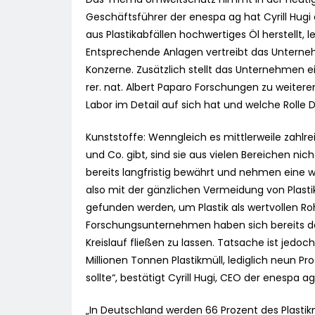
Geschäftsführer der enespa ag hat Cyrill Hugi 
aus Plastikabfällen hochwertiges Öl herstellt, 
Entsprechende Anlagen vertreibt das Unterneh
Konzerne. Zusätzlich stellt das Unternehmen ei
rer. nat. Albert Paparo Forschungen zu weite
Labor im Detail auf sich hat und welche Rolle Dr
Kunststoffe: Wenngleich es mittlerweile zahlr
und Co. gibt, sind sie aus vielen Bereichen n
bereits langfristig bewährt und nehmen eine wic
also mit der gänzlichen Vermeidung von Plastik
gefunden werden, um Plastik als wertvollen Ro
Forschungsunternehmen haben sich bereits da
Kreislauf fließen zu lassen. Tatsache ist jedoc
Millionen Tonnen Plastikmüll, lediglich neun P
sollte“, bestätigt Cyrill Hugi, CEO der enespa ag
„In Deutschland werden 66 Prozent des Plastikmü