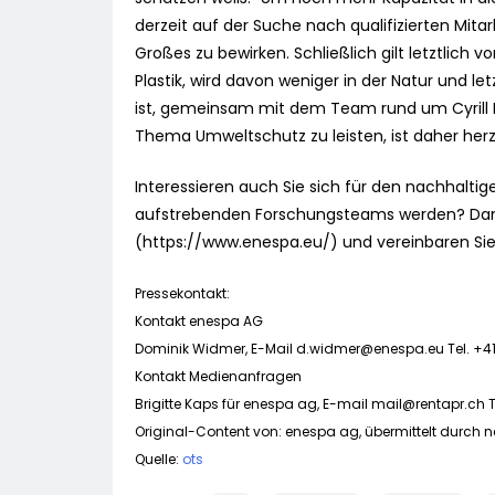
derzeit auf der Suche nach qualifizierten Mita
Großes zu bewirken. Schließlich gilt letztlich
Plastik, wird davon weniger in der Natur und l
ist, gemeinsam mit dem Team rund um Cyrill Hu
Thema Umweltschutz zu leisten, ist daher herz
Interessieren auch Sie sich für den nachhaltig
aufstrebenden Forschungsteams werden? Dann m
(https://www.enespa.eu/) und vereinbaren Sie
Pressekontakt:
Kontakt enespa AG
Dominik Widmer, E-Mail
d.widmer@enespa.eu
Tel. +4
Kontakt Medienanfragen
Brigitte Kaps für enespa ag, E-mail
mail@rentapr.ch
T
Original-Content von: enespa ag, übermittelt durch n
Quelle:
ots