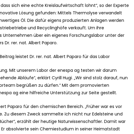
dass sich eine echte Kreislaufwirtschaft lohnt“, so der Experte
 innovative Lösung gefunden: Mittels Thermolyse verwandelt
wertiges Öl. Die dafür eigens produzierten Anlagen werden
dustriebetriebe und Recyclinghöfe verkauft. Um ihre
as Unternehmen über ein eigenes Forschungslabor unter der
Dr. rer. nat. Albert Paparo.
eitrag leistet Dr. rer. nat. Albert Paparo für das Labor
chung. Mit unserem Labor der enespa ag testen wir darum
nde Abläufe“, erklärt Cyrill Hugi. „Wir sind stolz darauf, nun
Laborteam begrüßen zu dürfen.“ Mit dem promovierten
spa ag eine hilfreiche Unterstützung zur Seite gestellt.
 Albert Paparo für den chemischen Bereich. „Früher war es vor
erte. Zu diesem Zweck sammelte ich nicht nur Edelsteine und
Bücher“, erzählt der heutige Naturwissenschaftler. Damit war
: Er absolvierte sein Chemiestudium in seiner Heimatstadt