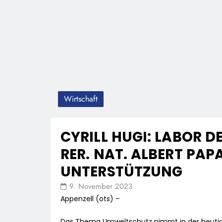
Wirtschaft
CYRILL HUGI: LABOR D
RER. NAT. ALBERT PA
UNTERSTÜTZUNG
9. November 2023
Appenzell (ots) –
Das Thema Umweltschutz nimmt in der heutigen