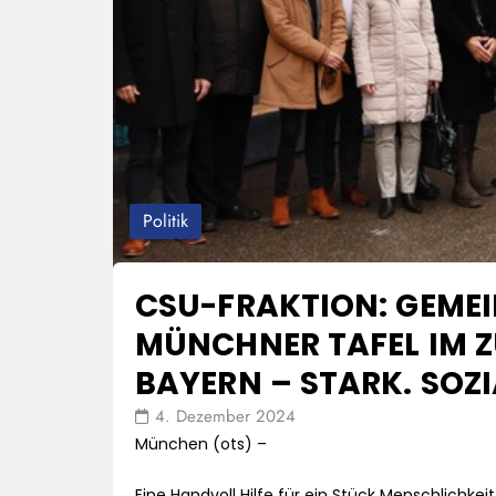
Politik
CSU-FRAKTION: GEME
MÜNCHNER TAFEL IM 
BAYERN – STARK. SOZI
4. Dezember 2024
München (ots) –
Eine Handvoll Hilfe für ein Stück Menschlichk