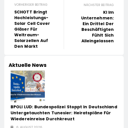
VORHERIGER BEITRAG
NÄCHSTER BEITRAG
SCHOTT Bringt
KI Im
Hochleistungs-
Unternehmen:
Solar Cell Cover
Ein Drittel Der
Gläser Für
Beschäftigten
Weltraum-
Fühlt Sich
Solarzellen Auf
Alleingelassen
Den Markt
Aktuelle News
BPOLI LUD: Bundespolizei Stoppt In Deutschland
Untergetauchten Tunesier: Heiratspläne Für
Wiedereinreise Durchkreuzt
6. AUGUST 2026