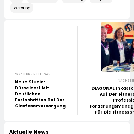
Werbung
VORHERIGER BEITRAG
NÄCHSTER
Neue Studie:
Düsseldorf Mit
DIAGONAL Inkass
Deutlichen
Auf Der Fither
Fortschritten Bei Der
Professi
Glasfaserversorgung
Forderungsmana
Für Die Fitness
Aktuelle News