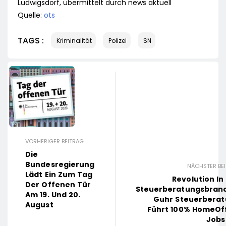
Ludwigsdorf, übermittelt durch news aktuell
Quelle:
ots
TAGS :
Kriminalität
Polizei
SN
VORHERIGER BEITRAG
Die
Bundesregierung
NÄCHSTER BE
Lädt Ein Zum Tag
Revolution In
Der Offenen Tür
Steuerberatungsbran
Am 19. Und 20.
Guhr Steuerbera
August
Führt 100% HomeOf
Jobs