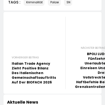
TAGS :
Kriminalität
Polizei
SN
NÄCHSTER BEITRA
BPOLI LUD
VORHERIGER BEITRAG
Fünfzeh
Unerlaubt
Italian Trade Agency
Einreisen Un
Zieht Positive Bilanz
Dre
Des Italienischen
Vollstreckt
Gemeinschaftsauftritts
Haftbefehle Be
Auf Der BIOFACH 2026
Grenzkontrolle
Aktuelle News