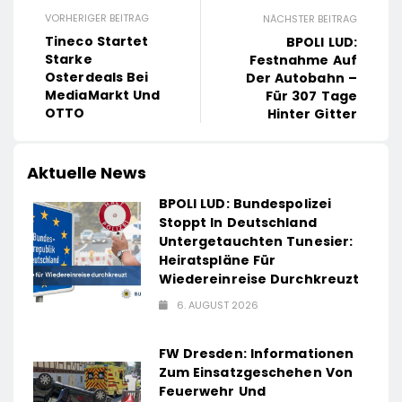
VORHERIGER BEITRAG
NÄCHSTER BEITRAG
Tineco Startet
BPOLI LUD:
Starke
Festnahme Auf
Osterdeals Bei
Der Autobahn –
MediaMarkt Und
Für 307 Tage
OTTO
Hinter Gitter
Aktuelle News
BPOLI LUD: Bundespolizei
Stoppt In Deutschland
Untergetauchten Tunesier:
Heiratspläne Für
Wiedereinreise Durchkreuzt
6. AUGUST 2026
FW Dresden: Informationen
Zum Einsatzgeschehen Von
Feuerwehr Und