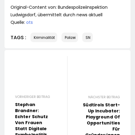
Original-Content von: Bundespolizeiinspektion
Ludwigsdorf, übermittelt durch news aktuell
Quelle:
ots
TAGS :
Kriminalität
Polizei
SN
VORHERIGER BEITRAG
NÄCHSTER BEITRAG
Stephan
Südtirols Start-
Brandner:
Up Incubator:
Echter Schutz
Playground Of
Von Frauen
Opportunities
Statt Digitale
Für
Symbolpolitik
Gründer:innen