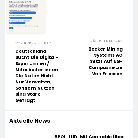
NÄCHSTER BEITRAG
VORHERIGER BEITRAG
Becker Mining
Deutschland
Systems AG
Sucht Die Digital-
Setzt Auf 5G-
Expert:innen /
Campusnetze
Mitarbeiter:innen
Von Ericsson
Die Daten Nicht
Nur Verwalten,
Sondern Nutzen,
Sind Stark
Gefragt
Aktuelle News
BPOLI LUD: Mit Cannabis Über