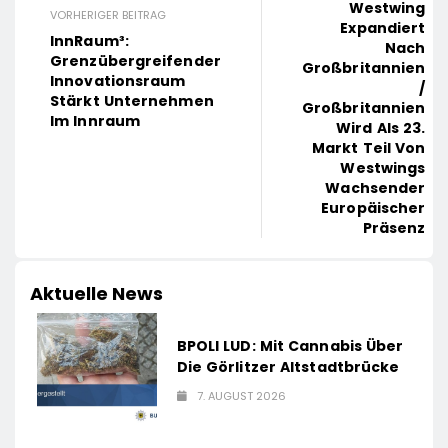
Westwing
VORHERIGER BEITRAG
Expandiert
InnRaum³:
Nach
Grenzübergreifender
Großbritannien
Innovationsraum
/
Stärkt Unternehmen
Großbritannien
Im Innraum
Wird Als 23.
Markt Teil Von
Westwings
Wachsender
Europäischer
Präsenz
Aktuelle News
BPOLI LUD: Mit Cannabis Über
Die Görlitzer Altstadtbrücke
7. AUGUST 2026