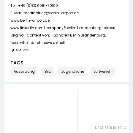
Tel.: +49 (0)30 6091-70100
E-Mail:
mediaoffice@berlin-airport.de
www.berlin-airport.de
www.linkedin.com/company/berlin-brandenburg-airport
Original-Content von: Flughafen Berlin Brandenburg,
übermittelt durch news aktuell
Quelle:
ots
TAGS :
Ausbildung
Bild
Jugendliche
Luftverkehr
NÄCHSTER BEITRAG